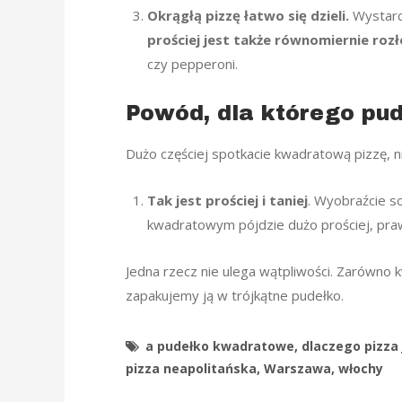
Okrągłą pizzę łatwo się dzieli.
Wystarcz
prościej jest także równomiernie roz
czy pepperoni.
Powód, dla którego pu
Dużo częściej spotkacie kwadratową pizzę, n
Tak jest prościej i taniej
. Wyobraźcie so
kwadratowym pójdzie dużo prościej, pr
Jedna rzecz nie ulega wątpliwości. Zarówno 
zapakujemy ją w trójkątne pudełko.
a pudełko kwadratowe
,
dlaczego pizza 
pizza neapolitańska
,
Warszawa
,
włochy