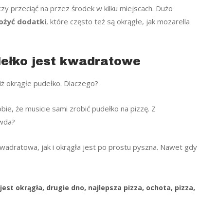
y przeciąć na przez środek w kilku miejscach. Dużo
łożyć dodatki
, które często też są okrągłe, jak mozarella
dełko jest kwadratowe
iż okrągłe pudełko. Dlaczego?
bie, że musicie sami zrobić pudełko na pizzę. Z
awda?
kwadratowa, jak i okrągła jest po prostu pyszna. Nawet gdy
jest okrągła
,
drugie dno
,
najlepsza pizza
,
ochota
,
pizza
,