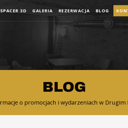
SPACER 3D
GALERIA
REZERWACJA
BLOG
KON
BLOG
ormacje o promocjach i wydarzeniach w Drugim 