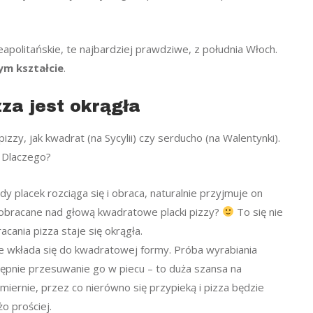
eapolitańskie, te najbardziej prawdziwe, z południa Włoch.
ym kształcie
.
zza jest okrągła
zzy, jak kwadrat (na Sycylii) czy serducho (na Walentynki).
 Dlaczego?
Gdy placek rozciąga się i obraca, naturalnie przyjmuje on
ek obracane nad głową kwadratowe placki pizzy?
To się nie
acania pizza staje się okrągła.
nie wkłada się do kwadratowej formy. Próba wyrabiania
ępnie przesuwanie go w piecu – to duża szansa na
miernie, przez co nierówno się przypieką i pizza będzie
o prościej.