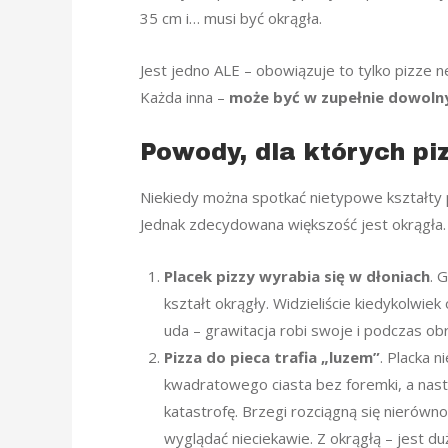
35 cm i… musi być okrągła.
Jest jedno ALE – obowiązuje to tylko pizze n
Każda inna –
może być w zupełnie dowoln
Powody, dla których pi
Niekiedy można spotkać nietypowe kształty pi
Jednak zdecydowana większość jest okrągła.
Placek pizzy wyrabia się w dłoniach
. 
kształt okrągły. Widzieliście kiedykolwi
uda – grawitacja robi swoje i podczas obr
Pizza do pieca trafia „luzem”
. Placka 
kwadratowego ciasta bez foremki, a nast
katastrofę. Brzegi rozciągną się nierówno
wyglądać nieciekawie. Z okrągłą – jest duż