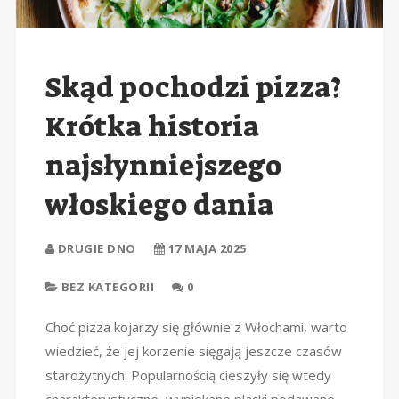
Skąd pochodzi pizza?
Krótka historia
najsłynniejszego
włoskiego dania
DRUGIE DNO
17 MAJA 2025
BEZ KATEGORII
0
Choć pizza kojarzy się głównie z Włochami, warto
wiedzieć, że jej korzenie sięgają jeszcze czasów
starożytnych. Popularnością cieszyły się wtedy
charakterystyczne, wypiekane placki podawane