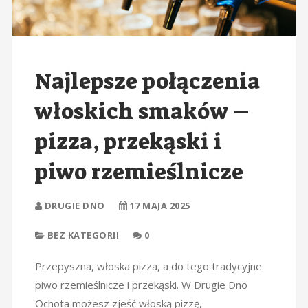
Najlepsze połączenia
włoskich smaków –
pizza, przekąski i
piwo rzemieślnicze
DRUGIE DNO
17 MAJA 2025
BEZ KATEGORII
0
Przepyszna, włoska pizza, a do tego tradycyjne
piwo rzemieślnicze i przekąski. W Drugie Dno
Ochota możesz zjeść włoską pizzę,