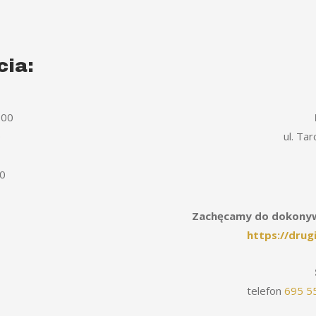
cia:
:00
0
ul. Ta
00
Zachęcamy do dokonywa
https://dru
telefon
695 5